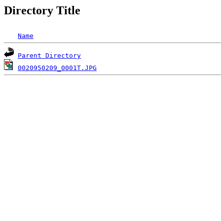
Directory Title
Name
Parent Directory
0020950209_0001T.JPG