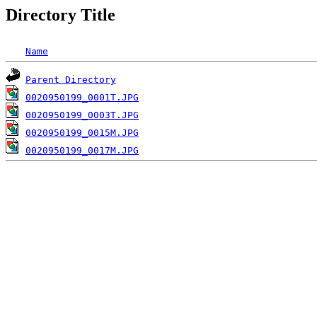
Directory Title
Name
Parent Directory
0020950199_0001T.JPG
0020950199_0003T.JPG
0020950199_0015M.JPG
0020950199_0017M.JPG