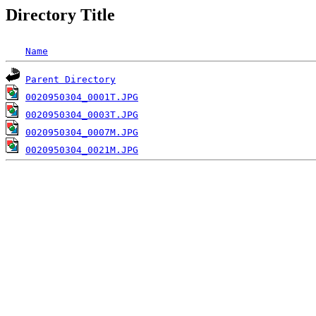
Directory Title
Name
Parent Directory
0020950304_0001T.JPG
0020950304_0003T.JPG
0020950304_0007M.JPG
0020950304_0021M.JPG