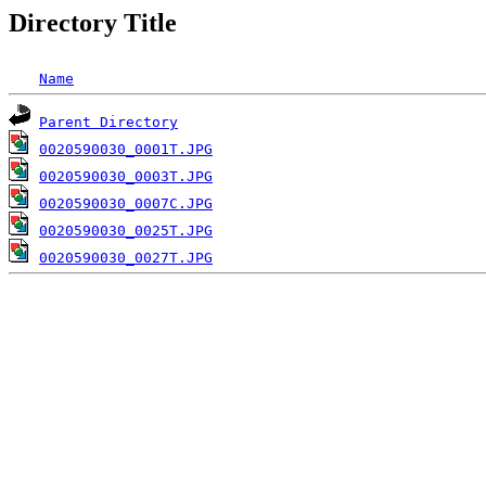
Directory Title
Name
Parent Directory
0020590030_0001T.JPG
0020590030_0003T.JPG
0020590030_0007C.JPG
0020590030_0025T.JPG
0020590030_0027T.JPG