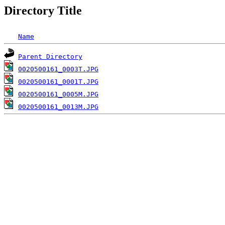
Directory Title
Name
Parent Directory
0020500161_0003T.JPG
0020500161_0001T.JPG
0020500161_0005M.JPG
0020500161_0013M.JPG