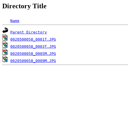
Directory Title
Name
Parent Directory
0020500058_0001T.JPG
0020500058_0003T.JPG
0020500058_0005M.JPG
0020500058_0009M.JPG