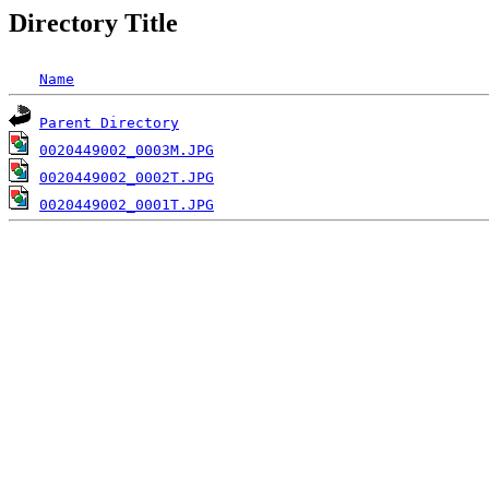
Directory Title
Name
Parent Directory
0020449002_0003M.JPG
0020449002_0002T.JPG
0020449002_0001T.JPG