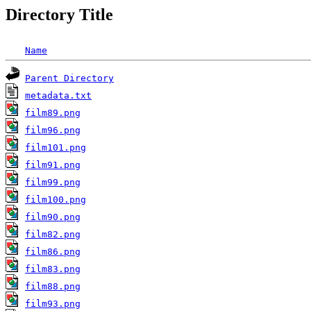
Directory Title
Name
Parent Directory
metadata.txt
film89.png
film96.png
film101.png
film91.png
film99.png
film100.png
film90.png
film82.png
film86.png
film83.png
film88.png
film93.png