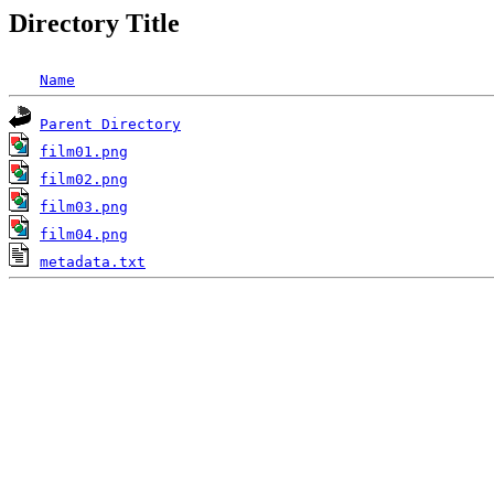
Directory Title
Name
Parent Directory
film01.png
film02.png
film03.png
film04.png
metadata.txt